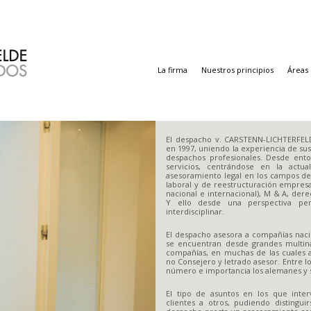
La firma
Nuestros principios
Áreas 
El despacho v. CARSTENN-LICHTERFELD
en 1997, uniendo la experiencia de sus
despachos profesionales. Desde ento
servicios, centrándose en la actua
asesoramiento legal en los campos de
laboral y de reestructuración empresar
nacional e internacional), M & A, der
Y ello desde una perspectiva perso
interdisciplinar.
El despacho asesora a compañías nacio
se encuentran desde grandes multin
compañías, en muchas de las cuales 
no Consejero y letrado asesor. Entre l
número e importancia los alemanes y 
El tipo de asuntos en los que inte
clientes a otros, pudiendo distingui