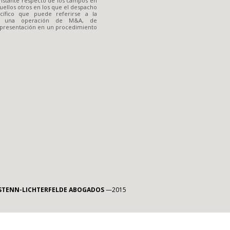
nstante respecto de los campos en
quellos otros en los que el despacho
ífico que puede referirse a la
 a una operación de M&A, de
representación en un procedimiento
RSTENN-LICHTERFELDE ABOGADOS
—2015