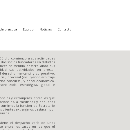
de práctica
Equipo
Noticias
Contacto
NAVIGATION
E dio comienzo a sus actividades
 dos socios fundadores en distintos
nces ha venido desarrollando sus
lidad sus actividades en prestar
l derecho mercantil y corporativo,
ial, procesal (incluyendo arbitraje
echo concursal, y penal económico.
nalizada, estratégica, global e
nales y extranjeras, entre las que
acionales, a medianas y pequeñas
asumimos la función de Secretario
os clientes extranjeros destacan por
suizos.
rviene el despacho varía de unos
rse entre los casos en los que el